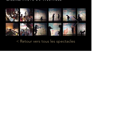
< Retour vers tous les spectacles
Contactez-nous!
Nous sommes
toujours ouverts à
de nouvelles
collaborations
lacledephare@gmail.com
|
06 09